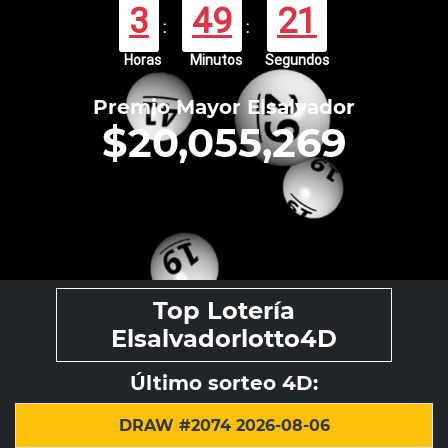
3
49
21
:
:
Horas
Minutos
Segundos
Premio Mayor Elsalvador
$20,055,269
Top Lotería
Elsalvadorlotto4D
Último sorteo 4D:
DRAW #2074 2026-08-06