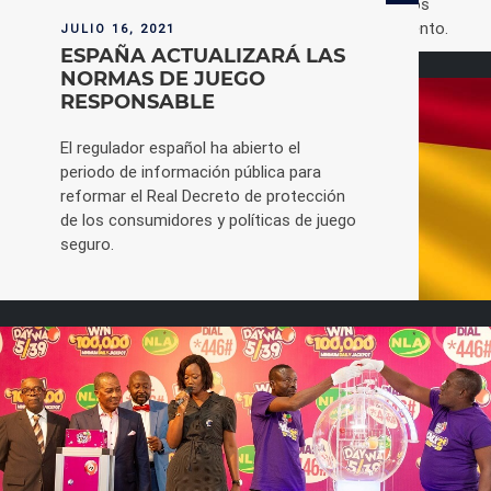
La expansión del coronavirus COVID-19 ha obligado a los
organizadores de G2E Asia en Macao a posponer el evento.
JULIO 16, 2021
ESPAÑA ACTUALIZARÁ LAS
NORMAS DE JUEGO
RESPONSABLE
El regulador español ha abierto el
periodo de información pública para
reformar el Real Decreto de protección
de los consumidores y políticas de juego
seguro.