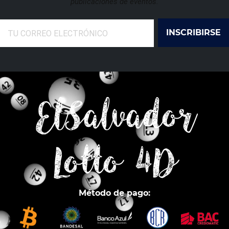
publicaciones de eventos.
INSCRIBIRSE
ElSalvador
Lotto 4D
Método de pago: